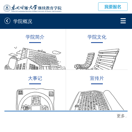


学院概况
学院平台图像校对
学信网图像校对
学院简介
学院文化
网上交费
学籍查询
大事记
宣传片
更多..